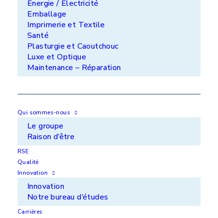
Énergie / Électricité
même catégorie
Emballage
Imprimerie et Textile
Santé
Plasturgie et Caoutchouc
Luxe et Optique
Maintenance – Réparation
Qui sommes-nous
Le groupe
Raison d’être
Pièces pour véhicules électriques
Poi
RSE
Qualité
Innovation
Innovation
Notre bureau d’études
APS Ile de France - ZI de Noisiel - 77186
Carrières
Noisiel