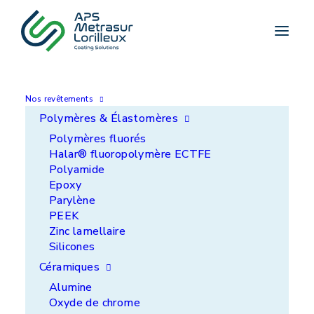
Accueil
>
Cas client
>
Vis sans fin
Nos revêtements
Polymères & Élastomères
Vis sans fin
Polymères fluorés
Halar® fluoropolymère ECTFE
Polyamide
Epoxy
Parylène
PEEK
Zinc lamellaire
Silicones
Céramiques
Alumine
Oxyde de chrome