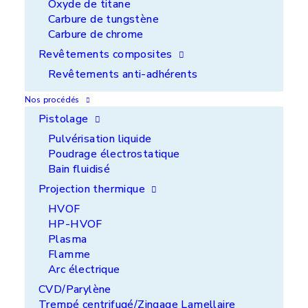
Oxyde de titane
Carbure de tungstène
Carbure de chrome
Revêtements composites
Revêtements anti-adhérents
Nos procédés
L'enjeu
Pistolage
Pulvérisation liquide
Remettre en conformité la vis sans fin de
Poudrage électrostatique
décanteur-séparateur
Bain fluidisé
Projection thermique
Notre solution
HVOF
HP-HVOF
Rechargement en surépaisseur par nickel
Plasma
sulfamate et usinage pour remise à la cote des
Flamme
portées de roulement de la vis et métallisation
Arc électrique
par projection de carbure de tungstène pour les
spires.
CVD/Parylène
Trempé centrifugé/Zingage Lamellaire