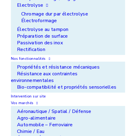
Electrolyse
Bénéfices clients
Chromage dur par électrolyse
Remise au cote rapide
Électroformage
Électrolyse au tampon
Intervention sur site ne nécessitant que très peu
Préparation de surface
d’arrêts machine
Passivation des inox
Rectification
Le + de Lorilleux
Nos fonctionnalités
Propriétés et résistance mécaniques
Utilisation du produit NICKELSTAR® développé
Résistance aux contraintes
par Lorilleux
environnementales
Bio-compatibilité et propriétés sensorielles
Intervention sur site
Voir la page du marché
Vos marchés
Aéronautique / Spatial / Défense
Agro-alimentaire
Automobile – Ferroviaire
Chimie / Eau
Les autres projets dans la