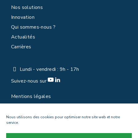
Nos solutions
Innovation
Qui sommes-nous ?
Actualités
Carrières
Lundi - vendredi : 9h - 17h
Suivez-nous sur
Mentions légales
Politique de confidentialité
Contact
Nous utilisons des cookies pour optimiser notre site web et notre
service.