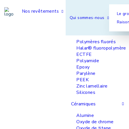
Nos revêtements
Le gr
Qui sommes-nous
Raison
Polymères &
Élastomères
Polymères fluorés
Halar® fluoropolymère
ECTFE
Polyamide
Epoxy
Parylène
PEEK
Zinc lamellaire
Silicones
Céramiques
Alumine
Oxyde de chrome
Oxyde de titane