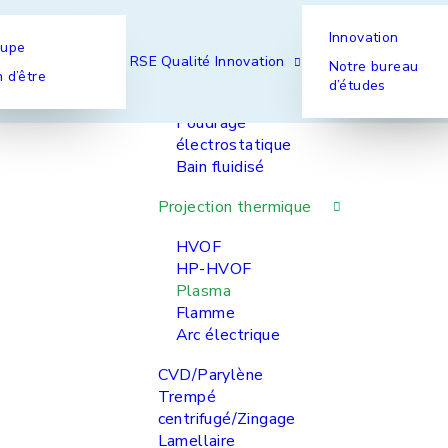
Innovation
Nos procédés
Nos foncti
oupe
Pistolage
RSE
Qualité
Innovation
Notre bureau
 d’être
d’études
Pulvérisation liquide
Poudrage
électrostatique
Bain fluidisé
Projection thermique
HVOF
HP-HVOF
Plasma
Flamme
Arc électrique
CVD/Parylène
Trempé
centrifugé/Zingage
Lamellaire