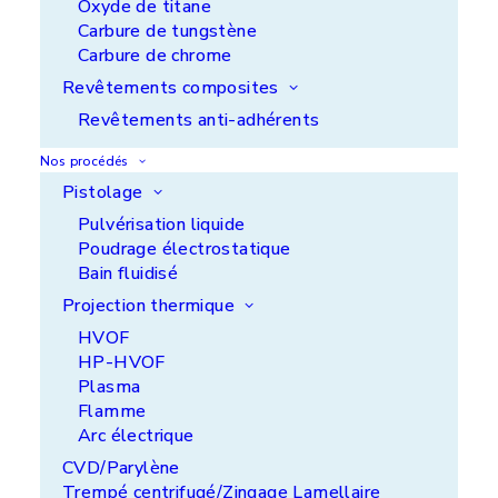
Oxyde de titane
E-mail : contact@aps-coatings.com
Carbure de tungstène
Carbure de chrome
Le site aps-coatings.com est
Revêtements composites
hébergé par :
Revêtements anti-adhérents
HOSTINGER
Nos procédés
HOSTINGER INTERNATIONAL LTD,
Pistolage
61 Lordou Vironos Street, 6023 Larnaca, CHYPRE
Pulvérisation liquide
Joignable par le moyen suivant :
Poudrage électrostatique
https://www.hostinger.fr/contact
Bain fluidisé
Projection thermique
Le site aps-coatings.com a été
HVOF
réalisé par :
HP-HVOF
Plasma
Agence web Enjin
Flamme
E-mail : contact@enjin.fr
Arc électrique
Site internet : www.enjin.fr
CVD/Parylène
N° téléphone : +33 (0)1 60 37 50 00
Trempé centrifugé/Zingage Lamellaire