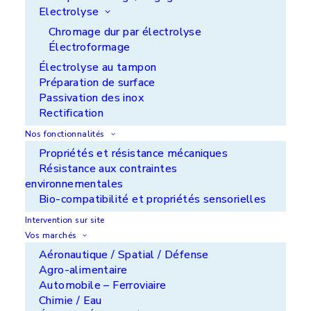
E-mail : contact@aps-coatings.com
Electrolyse
Chromage dur par électrolyse
Électroformage
Électrolyse au tampon
Propriétés intellectuelles
Préparation de surface
Passivation des inox
Les contenus du site aps-coatings.com (structure,
Rectification
design, textes, images, animations, logo) sont la
Nos fonctionnalités
propriété exclusive de la société APS-COATING.
Propriétés et résistance mécaniques
Toute utilisation d’éléments du site aps-
Résistance aux contraintes
coatings.com y compris la reproduction, la
environnementales
modification, la diffusion ou la republication, sans
Bio-compatibilité et propriétés sensorielles
l’autorisation écrite préalable de la société APS-
COATING est strictement interdite. Toute
Intervention sur site
demande d’autorisation de reproduction totale ou
Vos marchés
partielle de ce site doit être adressée à
Aéronautique / Spatial / Défense
contact@aps-coatings.com.
Agro-alimentaire
Automobile – Ferroviaire
Limitation de responsabilité
Chimie / Eau