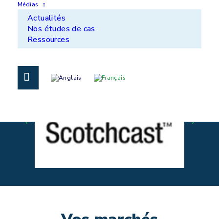
Médias
Une gamme de technologies et de
Actualités
revêtements la plus complète du marché
Nos études de cas
Ressources