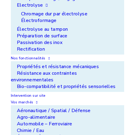
Electrolyse
Chromage dur par électrolyse
Électroformage
Électrolyse au tampon
Préparation de surface
Passivation des inox
Rectification
Nos fonctionnalités
Propriétés et résistance mécaniques
Résistance aux contraintes
Notre mission
environnementales
Développer, apporter des solutions et des
Bio-compatibilité et propriétés sensorielles
services pour améliorer la performance et la
Intervention sur site
durabilité de vos produits.
Vos marchés
Aéronautique / Spatial / Défense
Agro-alimentaire
Automobile – Ferroviaire
Chimie / Eau