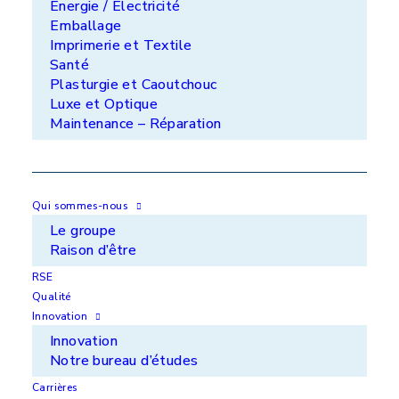
Énergie / Électricité
Le service en +
Emballage
L’écoute et l’accompagnement des clients du
Imprimerie et Textile
prototype à la grande série, allant de pièces
Santé
de quelques grammes à 30 tonnes, traitées en
Plasturgie et Caoutchouc
atelier ou sur vos sites
Luxe et Optique
Maintenance – Réparation
Qui sommes-nous
50 ans d'expérience
Le groupe
Un savoir-faire et une qualité reconnue
Raison d’être
RSE
Qualité
Innovation
Innovation
Les marques que nous
Notre bureau d’études
appliquons
Carrières