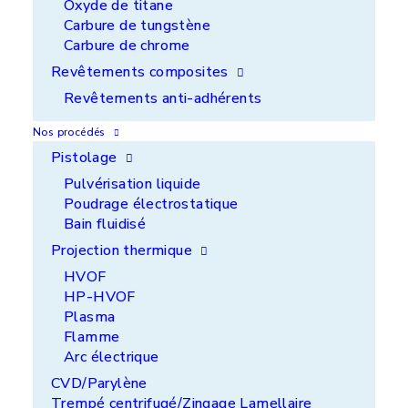
Oxyde de titane
prolonger la performance de toutes vos pièces
Carbure de tungstène
mécaniques, quel que soit leur environnement.
Carbure de chrome
Revêtements composites
Revêtements anti-adhérents
En savoir plus
Nos procédés
Pistolage
Pulvérisation liquide
Poudrage électrostatique
Bain fluidisé
Projection thermique
HVOF
HP-HVOF
Plasma
Flamme
Arc électrique
CVD/Parylène
Trempé centrifugé/Zingage Lamellaire