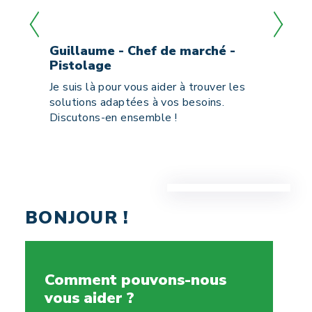
Guillaume - Chef de marché -
Syl
 de
Pistolage
APS
Je suis là pour vous aider à trouver les
Sylv
à
solutions adaptées à vos besoins.
invi
Discutons-en ensemble !
gara
BONJOUR !
Comment pouvons-nous
vous aider ?