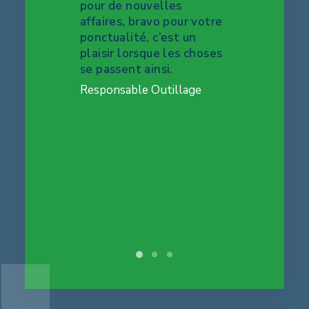
de nos
pour de nouvelles
permettai
otypes,
affaires, bravo pour votre
notre clie
nique à
ponctualité, c’est un
APS a su 
plaisir lorsque les choses
actions r
se passent ainsi.
afin de ré
cela dans
ur
Responsable Outillage
court. Av
suivi et u
part très 
Réactivit
solution à
terme, sui
plus Merci
Speed sho