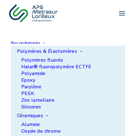
Accueil
>
Nos moyens de production
>
HVOF
HVOF
Nos revêtements
Le procédé HVOF (High Velocity Oxygen Fuel) est
Polymères & Élastomères
principalement destiné à la projection
Polymères fluorés
supersonique de carbures de tungstène et de
Halar® fluoropolymère ECTFE
chrome, de stellites, de métaux et leurs alliages.
Polyamide
Epoxy
Parylène
PEEK
Zinc lamellaire
Silicones
Céramiques
Alumine
Oxyde de chrome