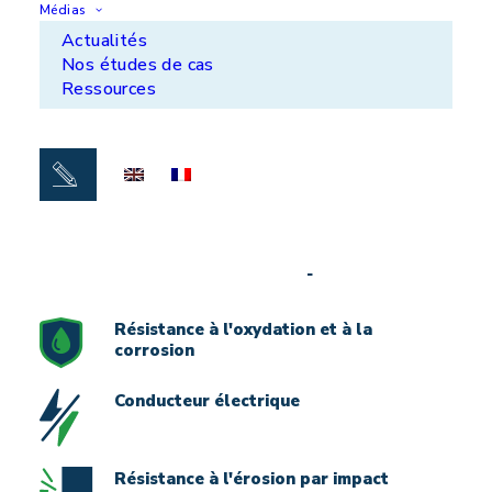
Médias
Protection assurée par un revêtement épais et
Actualités
dense
Nos études de cas
Extrême compacité (moins de 1% de porosité)
Ressources
Faible oxydation par rapport au plasma et à l’arc
électrique
Les fonctionnalités possibles
Résistance à l'oxydation et à la
corrosion
Conducteur électrique
Résistance à l'érosion par impact