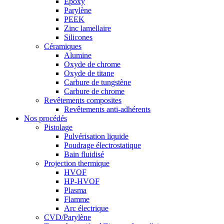
Epoxy
Parylène
PEEK
Zinc lamellaire
Silicones
Céramiques
Alumine
Oxyde de chrome
Oxyde de titane
Carbure de tungstène
Carbure de chrome
Revêtements composites
Revêtements anti-adhérents
Nos procédés
Pistolage
Pulvérisation liquide
Poudrage électrostatique
Bain fluidisé
Projection thermique
HVOF
HP-HVOF
Plasma
Flamme
Arc électrique
CVD/Parylène