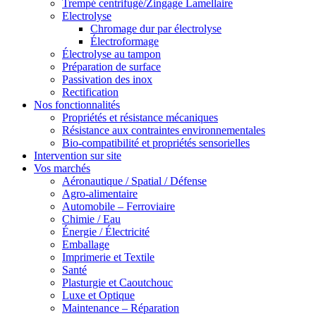
Trempé centrifugé/Zingage Lamellaire
Electrolyse
Chromage dur par électrolyse
Électroformage
Électrolyse au tampon
Préparation de surface
Passivation des inox
Rectification
Nos fonctionnalités
Propriétés et résistance mécaniques
Résistance aux contraintes environnementales
Bio-compatibilité et propriétés sensorielles
Intervention sur site
Vos marchés
Aéronautique / Spatial / Défense
Agro-alimentaire
Automobile – Ferroviaire
Chimie / Eau
Énergie / Électricité
Emballage
Imprimerie et Textile
Santé
Plasturgie et Caoutchouc
Luxe et Optique
Maintenance – Réparation