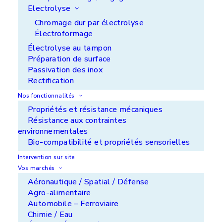
Cette corrosion est dûe à l’environnement humide
Electrolyse
(eau de mouillage, encre … ) et produit sur l’acier
Chromage dur par électrolyse
des anneaux corrodés de plusieurs dixièmes de
Électroformage
mm de profondeur (parfois 1 mm et plus).
Électrolyse au tampon
Préparation de surface
Notre solution
Passivation des inox
Rectification
Intervention sur site incluant le retrait de la
corrosion à l’aide d’une rectifieuse portable et
Nos fonctionnalités
électrolyse au tampon en couches alternées de
Propriétés et résistance mécaniques
cuivre et de nickel avec rectification entre chaque
Résistance aux contraintes
couche pour maintenir la géométrie
environnementales
Bio-compatibilité et propriétés sensorielles
Bénéfices clients
Intervention sur site
Vos marchés
Pas de démontage, remontage de la rotative
Aéronautique / Spatial / Défense
Agro-alimentaire
Aucune immobilisation de la machine ; elle
Automobile – Ferroviaire
continue de tourner la nuit et est réparée le jour.
Chimie / Eau