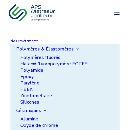
Accueil
>
Cas client
>
Cylindre d’imprimerie de
presse
Nos revêtements
Polymères & Élastomères
Cylindre d'imprimerie
Polymères fluorés
Halar® fluoropolymère ECTFE
de presse
Polyamide
Epoxy
Parylène
PEEK
Zinc lamellaire
Silicones
Céramiques
Alumine
Oxyde de chrome