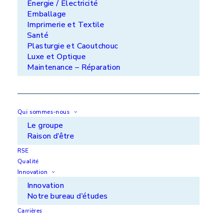
Énergie / Électricité
Emballage
Le + de Lorilleux et Metrasur
Imprimerie et Textile
Santé
Application d’une couche mince de finition d’un
Plasturgie et Caoutchouc
alliage spécial anticorrosion pour plus de
Luxe et Optique
durabilité.
Maintenance – Réparation
Voir la page du marché
Qui sommes-nous
Le groupe
Raison d’être
Les autres projets dans la
RSE
même catégorie
Qualité
Innovation
Innovation
Notre bureau d’études
Carrières