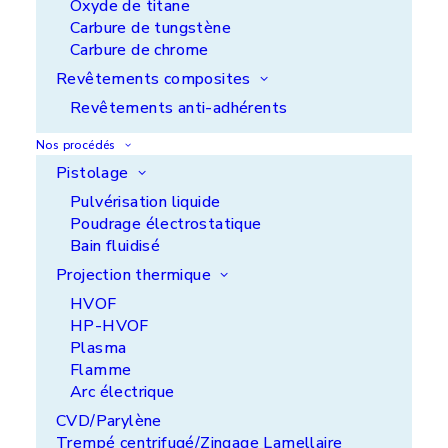
Oxyde de titane
Carbure de tungstène
Carbure de chrome
Revêtements composites
Revêtements anti-adhérents
Nos procédés
Pistolage
Pulvérisation liquide
Poudrage électrostatique
Bain fluidisé
Projection thermique
L'enjeu
HVOF
HP-HVOF
Réparer des dommages liés à des problèmes de
Plasma
corrosion des cylindres porte plaques affectant
Flamme
directement la qualité de l’impression tout en
Arc électrique
maintenant l’impression d’un journal quotidien.
CVD/Parylène
Trempé centrifugé/Zingage Lamellaire