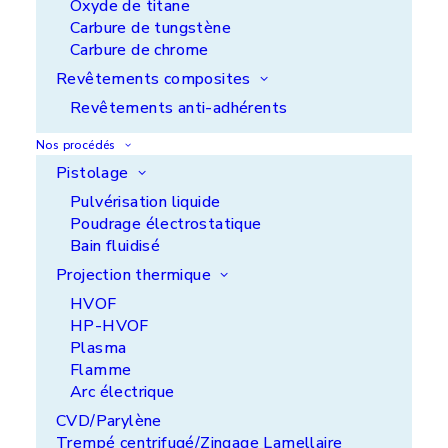
Oxyde de titane
Carbure de tungstène
Carbure de chrome
Revêtements composites
Revêtements anti-adhérents
Nos procédés
Pistolage
Pulvérisation liquide
Poudrage électrostatique
Bain fluidisé
Projection thermique
HVOF
HP-HVOF
Plasma
Flamme
Réparation d'équipements sidérurgiques
Arc électrique
CVD/Parylène
Trempé centrifugé/Zingage Lamellaire