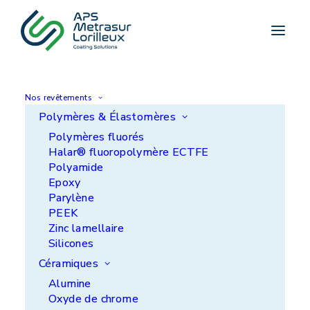
Nos revêtements
Polymères & Élastomères
Polymères fluorés
Résistance à l'usure
Halar® fluoropolymère ECTFE
Polyamide
Epoxy
Parylène
PEEK
Zinc lamellaire
Silicones
Céramiques
Alumine
Oxyde de chrome