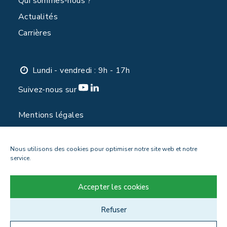
Qui sommes-nous ?
Actualités
Carrières
Lundi - vendredi : 9h - 17h
Suivez-nous sur
Mentions légales
Politique de confidentialité
Contact
Nous utilisons des cookies pour optimiser notre site web et notre
service.
Accepter les cookies
Refuser