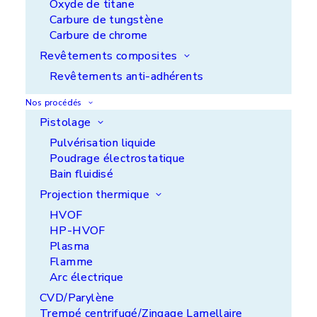
Oxyde de titane
Carbure de tungstène
Carbure de chrome
Revêtements composites
Revêtements anti-adhérents
Nos procédés
Pistolage
Pulvérisation liquide
Poudrage électrostatique
L'enjeu
Bain fluidisé
Projection thermique
Mettre en place un revêtement anti-adhérent pour
faciliter le remplissage des empreintes avec du
HVOF
caoutchouc cru calandré sans fluage et résistant à
HP-HVOF
des températures allant de 160 à 180°C, sans
Plasma
migration dans le moulage final.
Flamme
Arc électrique
Notre solution
CVD/Parylène
Trempé centrifugé/Zingage Lamellaire