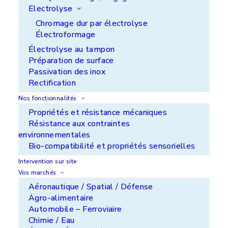
Revêtement Nuflon
Electrolyse
Chromage dur par électrolyse
Électroformage
Bénéfices clients
Électrolyse au tampon
Pas de pulvérisation ni de préparation du moule
Préparation de surface
(vs vernis monocoat ou ruban Teflon) avant
Passivation des inox
utilisation
Rectification
Permet d’effectuer jusqu’à 100 moulages
Nos fonctionnalités
consécutifs
Propriétés et résistance mécaniques
Résistance aux contraintes
environnementales
Le + d'APS
Bio-compatibilité et propriétés sensorielles
Intervention sur site
L’agrément APS dans le marché final
Vos marchés
Aéronautique / Spatial / Défense
Agro-alimentaire
Voir la page du marché
Automobile – Ferroviaire
Chimie / Eau