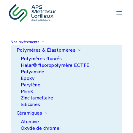
Accueil
>
Cas client
>
Moules
Nos revêtements
Polymères & Élastomères
Moules
Polymères fluorés
Halar® fluoropolymère ECTFE
Polyamide
Epoxy
Parylène
PEEK
Zinc lamellaire
Silicones
Céramiques
Alumine
Oxyde de chrome