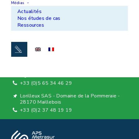
Médias
Actualités
APS Ile de France - ZI de Noisiel - 77186
Nos études de cas
Noisiel
Ressources
+33 (0)1 60 37 50 00
APS Aquitaine - ZA du Luget - 33290 Le Pian
Medoc
+33 (0)5 56 70 24 14
METRASUR SAS - ZI de l'Aiguille - 46100
Figeac
+33 (0)5 65 34 46 29
Lorilleux SAS - Domaine de la Pommeraie -
28170 Maillebois
+33 (0)2 37 48 19 19