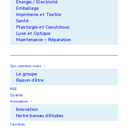
Énergie / Électricité
Emballage
Imprimerie et Textile
Les autres projets dans la
Santé
même catégorie
Plasturgie et Caoutchouc
Luxe et Optique
Maintenance – Réparation
Qui sommes-nous
Le groupe
Raison d’être
RSE
Qualité
Innovation
Moules de pièces en stratifié
Innovation
polyester/tissu de verre
Notre bureau d’études
Carrières