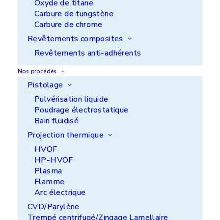
Oxyde de titane
Carbure de tungstène
Carbure de chrome
Revêtements composites
Revêtements anti-adhérents
Nos procédés
Pistolage
Pulvérisation liquide
Poudrage électrostatique
Bain fluidisé
Projection thermique
HVOF
HP-HVOF
Torque bar
Plasma
Flamme
Arc électrique
CVD/Parylène
Trempé centrifugé/Zingage Lamellaire