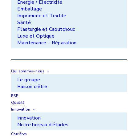
Énergie / Électricité
+33 (0)5 65 34 46 29
Emballage
Imprimerie et Textile
Lorilleux SAS - Domaine de la Pommeraie -
Santé
28170 Maillebois
Plasturgie et Caoutchouc
+33 (0)2 37 48 19 19
Luxe et Optique
Maintenance – Réparation
Qui sommes-nous
Le groupe
Vos marchés
Raison d’être
Nos solutions
RSE
Innovation
Qualité
Qui sommes-nous ?
Innovation
Innovation
Actualités
Notre bureau d’études
Carrières
Carrières