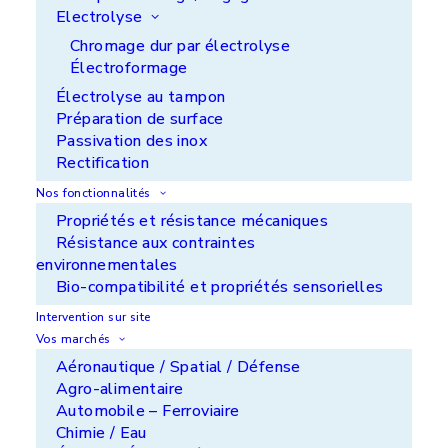
Electrolyse
Chromage dur par électrolyse
Électroformage
Électrolyse au tampon
Préparation de surface
Passivation des inox
Rectification
Turbines à gaz
Nos fonctionnalités
Propriétés et résistance mécaniques
APS Ile de France - ZI de Noisiel - 77186
Résistance aux contraintes
Noisiel
environnementales
Bio-compatibilité et propriétés sensorielles
+33 (0)1 60 37 50 00
Intervention sur site
APS Aquitaine - ZA du Luget - 33290 Le Pian
Vos marchés
Medoc
Aéronautique / Spatial / Défense
+33 (0)5 56 70 24 14
Agro-alimentaire
Automobile – Ferroviaire
METRASUR SAS - ZI de l'Aiguille - 46100
Chimie / Eau
Figeac