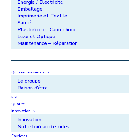
Énergie / Électricité
+33 (0)5 65 34 46 29
Emballage
Imprimerie et Textile
Lorilleux SAS - Domaine de la Pommeraie -
Santé
28170 Maillebois
Plasturgie et Caoutchouc
+33 (0)2 37 48 19 19
Luxe et Optique
Maintenance – Réparation
Qui sommes-nous
Le groupe
Vos marchés
Raison d’être
Nos solutions
RSE
Qualité
Innovation
Innovation
Qui sommes-nous ?
Innovation
Actualités
Notre bureau d’études
Carrières
Carrières