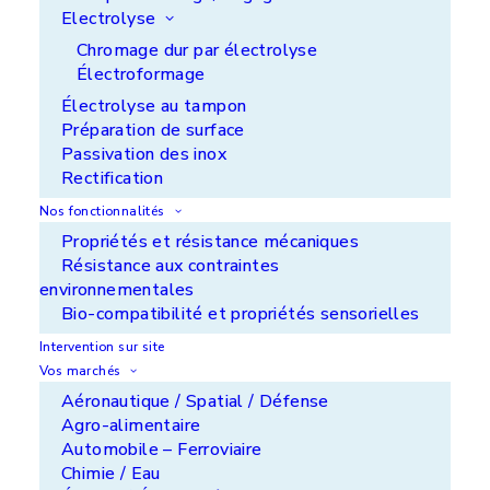
Electrolyse
Démoulage facilité
Chromage dur par électrolyse
Environnement de travail plus propre
Électroformage
Excellente résistance à de nombreux temps de
cycle
Électrolyse au tampon
Préparation de surface
Contactez notre équipe qui vous aidera à
Passivation des inox
sélectionner le bon revêtement en fonction des
Rectification
contraintes de votre production.
Nos fonctionnalités
Propriétés et résistance mécaniques
Résistance aux contraintes
APS Ile de France - ZI de Noisiel - 77186
environnementales
Noisiel
Bio-compatibilité et propriétés sensorielles
+33 (0)1 60 37 50 00
Intervention sur site
APS Aquitaine - ZA du Luget - 33290 Le Pian
Vos marchés
Medoc
Aéronautique / Spatial / Défense
+33 (0)5 56 70 24 14
Agro-alimentaire
Automobile – Ferroviaire
METRASUR SAS - ZI de l'Aiguille - 46100
Chimie / Eau
Figeac