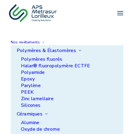
Accueil
>
Spécial Plasturgie/Caoutchouc chez APS
Coatings
ACTUALITÉ
Nos revêtements
Spécial
Polymères & Élastomères
Plasturgie/Caoutchouc
Polymères fluorés
Halar® fluoropolymère ECTFE
chez APS Coatings
Polyamide
Epoxy
Parylène
PEEK
Zinc lamellaire
Silicones
Céramiques
Alumine
Oxyde de chrome