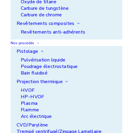
Oxyde de titane
Carbure de tungstène
Carbure de chrome
Revêtements composites
Revêtements anti-adhérents
Nos procédés
Pistolage
Pulvérisation liquide
Poudrage électrostatique
Spécial Plasturgie/Caoutchouc
Bain fluidisé
Projection thermique
Substituer vos agents de démoulage avec un
HVOF
revêtement anti-adhérent dans les moules de
HP-HVOF
coulée de vos pièces plastiques ou élastomères.
Plasma
Notre gamme Nuflon propose différentes
Flamme
formulations anti-adhérentes qui vous
Arc électrique
permettront d’améliorer votre productivité et vos
CVD/Parylène
conditions de travail :
Trempé centrifugé/Zingage Lamellaire