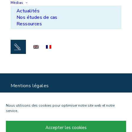
Nos solutions
Médias
Innovation
Actualités
Nos études de cas
Qui sommes-nous ?
Ressources
Actualités
Carrières
Lundi - vendredi : 9h - 17h
Suivez-nous sur
Mentions légales
Politique de confidentialité
Contact
Nous utilisons des cookies pour optimiser notre site web et notre
service.
Accepter les cookies