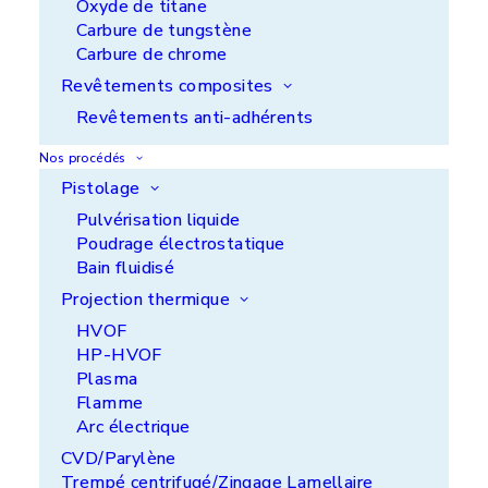
Oxyde de titane
Carbure de tungstène
Carbure de chrome
Revêtements composites
Revêtements anti-adhérents
Nos procédés
Pistolage
Pulvérisation liquide
Poudrage électrostatique
Bain fluidisé
Projection thermique
HVOF
HP-HVOF
Plasma
Flamme
Après le succès de l’installation de bornes de
Arc électrique
recharge électrique sur le site de Noisiel, nous
CVD/Parylène
sommes ravis d’annoncer que ces bornes sont
Trempé centrifugé/Zingage Lamellaire
désormais disponibles sur notre site d’Aquitaine.