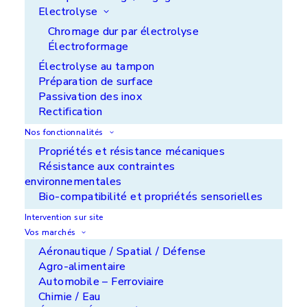
Electrolyse
Cela va permettre :
Chromage dur par électrolyse
Électroformage
De favoriser la mobilité électrique
Électrolyse au tampon
D’opter pour une flotte plus verte
Préparation de surface
Passivation des inox
De faire un pas de plus vers la durabilité
Rectification
Prêts à charger ?
Nos fonctionnalités
Propriétés et résistance mécaniques
Nous sommes impatients de voir nos
Résistance aux contraintes
collaborateurs profiter de ces nouvelles
environnementales
installations. La mobilité électrique est en marche,
Bio-compatibilité et propriétés sensorielles
et nous sommes fiers d’être à la pointe de cette
Intervention sur site
transformation.
Vos marchés
Aéronautique / Spatial / Défense
Agro-alimentaire
APS Ile de France - ZI de Noisiel - 77186
Automobile – Ferroviaire
Noisiel
Chimie / Eau
+33 (0)1 60 37 50 00