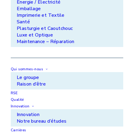
Énergie / Électricité
Emballage
APS Aquitaine - ZA du Luget - 33290 Le Pian
Imprimerie et Textile
Medoc
Santé
+33 (0)5 56 70 24 14
Plasturgie et Caoutchouc
Luxe et Optique
METRASUR SAS - ZI de l'Aiguille - 46100
Maintenance – Réparation
Figeac
+33 (0)5 65 34 46 29
Lorilleux SAS - Domaine de la Pommeraie -
28170 Maillebois
Qui sommes-nous
+33 (0)2 37 48 19 19
Le groupe
Raison d’être
RSE
Qualité
Innovation
Innovation
Notre bureau d’études
Vos marchés
Carrières