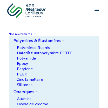
Accueil
>
Nouveauté électrisante : Les bornes de
recharge sont arrivées sur notre site d’Aquitaine !
ACTUALITÉ
Nos revêtements
Nouveauté électrisante
Polymères & Élastomères
: Les bornes de
Polymères fluorés
Halar® fluoropolymère ECTFE
recharge sont arrivées
Polyamide
Epoxy
sur notre site
Parylène
PEEK
d'Aquitaine !
Zinc lamellaire
Silicones
Céramiques
Alumine
Oxyde de chrome