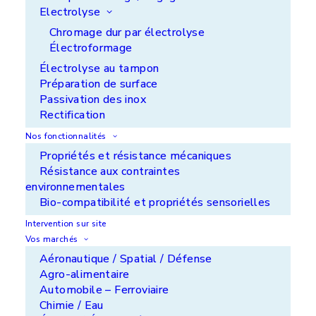
Electrolyse
Un environnement de travail pensé pour le bien-
Chromage dur par électrolyse
être de notre équipe et la performance collective
Électroformage
Électrolyse au tampon
Préparation de surface
APS Ile de France - ZI de Noisiel - 77186
Passivation des inox
Noisiel
Rectification
+33 (0)1 60 37 50 00
Nos fonctionnalités
Propriétés et résistance mécaniques
APS Aquitaine - ZA du Luget - 33290 Le Pian
Medoc
Résistance aux contraintes
environnementales
+33 (0)5 56 70 24 14
Bio-compatibilité et propriétés sensorielles
METRASUR SAS - ZI de l'Aiguille - 46100
Intervention sur site
Figeac
Vos marchés
+33 (0)5 65 34 46 29
Aéronautique / Spatial / Défense
Agro-alimentaire
Lorilleux SAS - Domaine de la Pommeraie -
Automobile – Ferroviaire
28170 Maillebois
Chimie / Eau
+33 (0)2 37 48 19 19