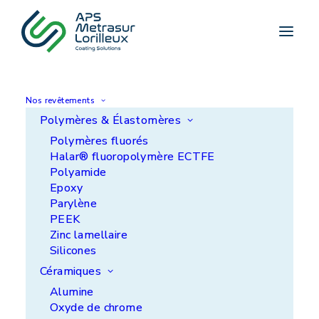
Accueil
>
Moins de bruit, plus de confort !
ACTUALITÉ
Moins de bruit, plus de
Nos revêtements
Polymères & Élastomères
confort !
Polymères fluorés
Halar® fluoropolymère ECTFE
Polyamide
Epoxy
Parylène
PEEK
Zinc lamellaire
Silicones
Céramiques
Alumine
Oxyde de chrome