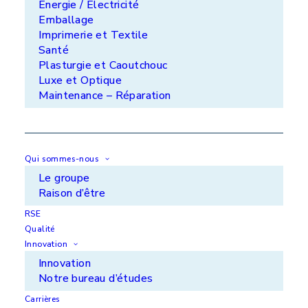
Énergie / Électricité
Emballage
Imprimerie et Textile
Santé
Plasturgie et Caoutchouc
Luxe et Optique
Maintenance – Réparation
Vos marchés
Nos solutions
Innovation
Qui sommes-nous
Qui sommes-nous ?
Le groupe
Raison d’être
Actualités
RSE
Carrières
Qualité
Innovation
Innovation
Lundi - vendredi : 9h - 17h
Notre bureau d’études
Suivez-nous sur
Carrières