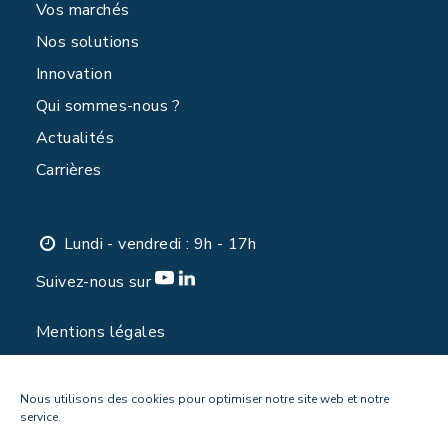
Vos marchés
Nos solutions
Innovation
Qui sommes-nous ?
Actualités
Carrières
Lundi - vendredi : 9h - 17h
Suivez-nous sur
Mentions légales
Politique de confidentialité
Contact
Nous utilisons des cookies pour optimiser notre site web et notre
service.