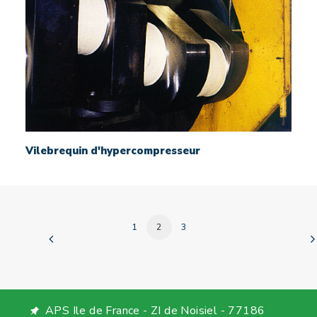
Vilebrequin d'hypercompresseur
1
2
3
APS Ile de France - ZI de Noisiel - 77186