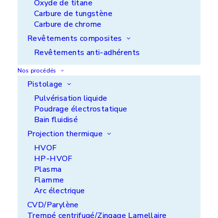
Oxyde de titane
Carbure de tungstène
Carbure de chrome
Revêtements composites
Revêtements anti-adhérents
Nos procédés
Pistolage
Pulvérisation liquide
Poudrage électrostatique
Bain fluidisé
Projection thermique
HVOF
HP-HVOF
Plasma
Flamme
Vis sans fin
Arc électrique
CVD/Parylène
Trempé centrifugé/Zingage Lamellaire