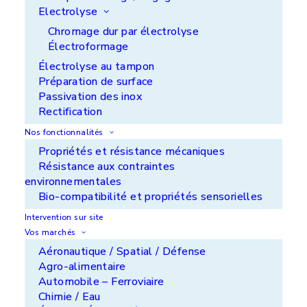
métalliques des agressions chimiques les plus
Electrolyse
sévères.
Chromage dur par électrolyse
Électroformage
Réalisés en ECTFE, en PEEK ou par projection
Électrolyse au tampon
thermique, nos solutions offrent une barrière
Préparation de surface
robuste contre de nombreuses substances
Passivation des inox
corrosives.
Rectification
Pour en savoir plus et vous aider à trouver la
Nos fonctionnalités
meilleure solution pour vos pièces, consultez-nous
Propriétés et résistance mécaniques
:
https://www.aps-coatings.com/contact/
Résistance aux contraintes
environnementales
Bio-compatibilité et propriétés sensorielles
APS Ile de France - ZI de Noisiel - 77186
Intervention sur site
Noisiel
Vos marchés
+33 (0)1 60 37 50 00
Aéronautique / Spatial / Défense
Agro-alimentaire
APS Aquitaine - ZA du Luget - 33290 Le Pian
Automobile – Ferroviaire
Medoc
Chimie / Eau
+33 (0)5 56 70 24 14