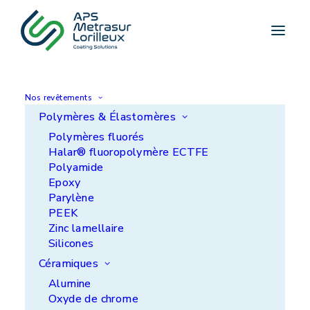
Accueil
>
Vous recherchez une protection de bonne
qualité contre les potentielles attaques
chimiques sur vos équipements ?
Nos revêtements
ACTUALITÉ
Polymères & Élastomères
Vous recherchez une
Polymères fluorés
protection de bonne
Halar® fluoropolymère ECTFE
Polyamide
qualité contre les
Epoxy
Parylène
potentielles attaques
PEEK
Zinc lamellaire
chimiques sur vos
Silicones
équipements ?
Céramiques
Alumine
Oxyde de chrome