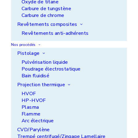
Oxyde de titane
Carbure de tungstène
Carbure de chrome
Revêtements composites
Revêtements anti-adhérents
Nos procédés
Pistolage
Pulvérisation liquide
Poudrage électrostatique
Bain fluidisé
Projection thermique
HVOF
HP-HVOF
Plasma
Flamme
Arc électrique
CVD/Parylène
Nous vous aidons à protéger vos pièces
Trempé centrifugé/Zingage Lamellaire