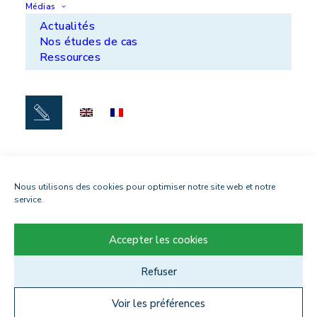
Actualités
Médias
Carrières
Actualités
Nos études de cas
Ressources
Lundi - vendredi : 9h - 17h
Suivez-nous sur
Mentions légales
Politique de confidentialité
Contact
Nous utilisons des cookies pour optimiser notre site web et notre
service.
Accepter les cookies
Refuser
Voir les préférences
Tous droits réservés. 2021 APS Coating – Création