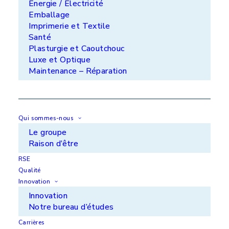
Énergie / Électricité
Emballage
METRASUR SAS - ZI de l'Aiguille - 46100
Figeac
Imprimerie et Textile
Santé
+33 (0)5 65 34 46 29
Plasturgie et Caoutchouc
Luxe et Optique
Lorilleux SAS - Domaine de la Pommeraie -
28170 Maillebois
Maintenance – Réparation
+33 (0)2 37 48 19 19
Qui sommes-nous
Le groupe
Raison d’être
RSE
Vos marchés
Qualité
Nos solutions
Innovation
Innovation
Innovation
Notre bureau d’études
Qui sommes-nous ?
Carrières