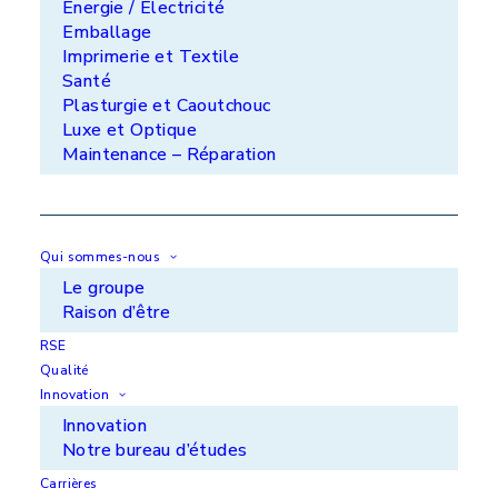
Énergie / Électricité
APS Aquitaine - ZA du Luget - 33290 Le Pian
Medoc
Emballage
Imprimerie et Textile
+33 (0)5 56 70 24 14
Santé
METRASUR SAS - ZI de l'Aiguille - 46100
Plasturgie et Caoutchouc
Figeac
Luxe et Optique
Maintenance – Réparation
+33 (0)5 65 34 46 29
Lorilleux SAS - Domaine de la Pommeraie -
28170 Maillebois
+33 (0)2 37 48 19 19
Qui sommes-nous
Le groupe
Raison d’être
RSE
Qualité
Innovation
Innovation
Vos marchés
Notre bureau d’études
Nos solutions
Carrières