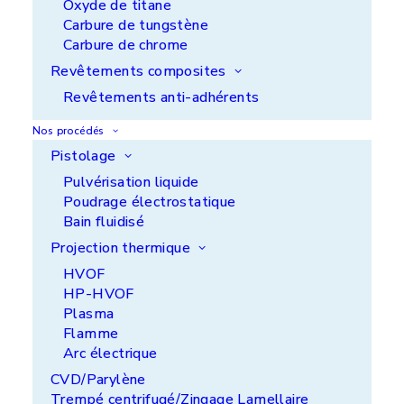
Oxyde de titane
Carbure de tungstène
Carbure de chrome
Revêtements composites
Revêtements anti-adhérents
Nos procédés
Pistolage
Pulvérisation liquide
Poudrage électrostatique
Bain fluidisé
Projection thermique
HVOF
HP-HVOF
Plasma
Flamme
Arc électrique
Avec nos revêtements fins anti-frottement
Nuflon™, et ici le Nuflon TGND, nous amenons
CVD/Parylène
des fonctions en maintenant les tolérances de
Trempé centrifugé/Zingage Lamellaire