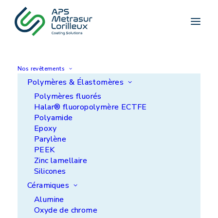
Accueil
>
Quand chaque micron compte, APS-
METRASUR-LORILLEUX fait la différence
ACTUALITÉ
Nos revêtements
Quand chaque micron
Polymères & Élastomères
compte, APS-
Polymères fluorés
Halar® fluoropolymère ECTFE
METRASUR-
Polyamide
Epoxy
LORILLEUX fait la
Parylène
PEEK
différence
Zinc lamellaire
Silicones
Céramiques
Alumine
Oxyde de chrome