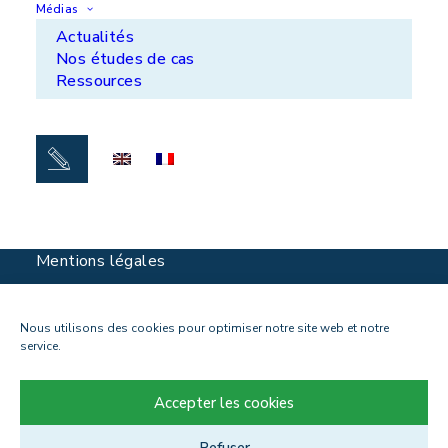
Innovation
Médias
Qui sommes-nous ?
Actualités
Nos études de cas
Actualités
Ressources
Carrières
Lundi - vendredi : 9h - 17h
Suivez-nous sur
Mentions légales
Politique de confidentialité
Contact
Nous utilisons des cookies pour optimiser notre site web et notre
service.
Accepter les cookies
Refuser