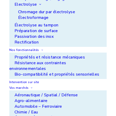
mécaniques de précision.
Electrolyse
Chromage dur par électrolyse
Sur ce petit embout à géométrie complexe, le
Électroformage
filetage est volontairement épargné, tandis que
les surfaces utiles bénéficient d’un dépôt
Électrolyse au tampon
parfaitement maîtrisé.
Préparation de surface
Passivation des inox
C’est le savoir-faire APS-METRASUR-
Rectification
LORILLEUX : revêtir avec une très grande
Nos fonctionnalités
précision des pièces de format exigeant, grâce à
Propriétés et résistance mécaniques
nos procédés et contrôles internes dédiés aux
Résistance aux contraintes
couches minces.
environnementales
N’hésitez plus, contactez-nous.
Bio-compatibilité et propriétés sensorielles
Intervention sur site
Vos marchés
Aéronautique / Spatial / Défense
APS Ile de France - ZI de Noisiel - 77186
Noisiel
Agro-alimentaire
Automobile – Ferroviaire
+33 (0)1 60 37 50 00
Chimie / Eau